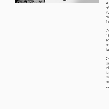
A
n
P
d
f
O
1
a
c
f
O 
pr
t
j
p
e
co