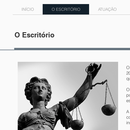
INÍCIO
O ESCRITÓRIO
ATUAÇÃO
O Escritório
O
2
q
O
p
e
A
c
i