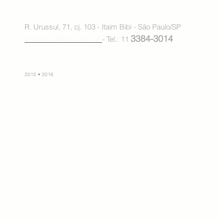
R. Urussuí, 71, cj. 103 - Itaim Bibi - São Paulo/SP
3384-3014
advocacia@btca.adv.br
- Tel.: 11
2015 • 2016