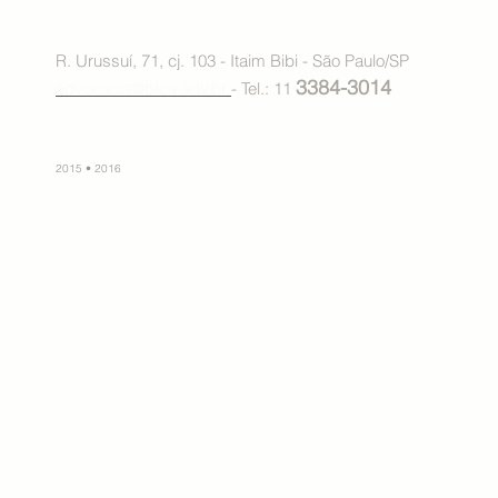
R. Urussuí, 71, cj. 103 - Itaim Bibi - São Paulo/SP
3384-3014
advocacia@btca.adv.br
- Tel.: 11
2015 • 2016