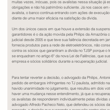
muitas vezes, inócuas, pois os avalistas nessa situação já
obrigações e não há patrimônio suficiente. Já nos casos em
avalista, o banco continua entrando com ações de execução 
diante de uma maior eficácia na satisfação da dívida.  
Um dos únicos casos em que houve a extensão da suspensã
garantidores é o da ação movida pela Philips da Amazônia 
judicial desde 2005 e que teve sua falência decretada em jane
fornecia produtos para a rede de eletroeletrônicos, não con
contra os sócios que garantiram a dívida no TJSP porque o t
se enquadram no artigo 6º da nova Lei de Falências, que su
empresa e sócios solidários durante a recuperação judicial.
Para tentar reverter a decisão, o advogado da Philips, Anton
pedido de embargos infringentes no TJ paulista, admitido n
havido unanimidade no julgamento, que resultou em dois voto
haver uma mudança nesse entendimento, já que a recuperação
os avalistas de responderem individualmente pelas dívidas a
advogado Alfredo Pacheco Neto, que defendeu os sócios da
passado, a decisão que suspende a execução contra eles se