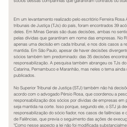
sócios dessas companhias que garantiram contratos ou título
Em um levantamento realizado pelo escritório Ferreira Rosa 
tribunais de Justiça (TJs) do país, foram encontrados 39 ac
deles. Em Minas Gerais são duas decisões, ambas no sentid
pelas dívidas que garantiram em nome das empresas. No Ri
apenas uma decisão em cada tribunal, e nos dois casos a re
mantida. Em São Paulo, apesar de haver decisões divergente
sócios também tem predominado: das 35 decisões encontrad
responsabilização. A pesquisa também abrangeu os TJs do 
Catarina, Pernambuco e Maranhão, mas neles o tema ainda n
publicados.  
No Superior Tribunal de Justiça (STJ) também não há decisõ
acordo com o advogado Pérsio Rosa, que coordenou a pesqui
responsabilização dos sócios por dívidas de empresas em p
seja mantida na corte. Isso porque, segundo ele, o STJ já de
responsabilização do sócio fiador, nos casos de falências e 
de Falências, que previa o seguimento das ações de execuçã
"Como nesse aspecto a lei não foi modificada substancialmen