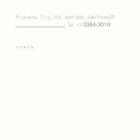
R. Urussuí, 71, cj. 103 - Itaim Bibi - São Paulo/SP
3384-3014
advocacia@btca.adv.br
- Tel.: 11
2015 • 2016